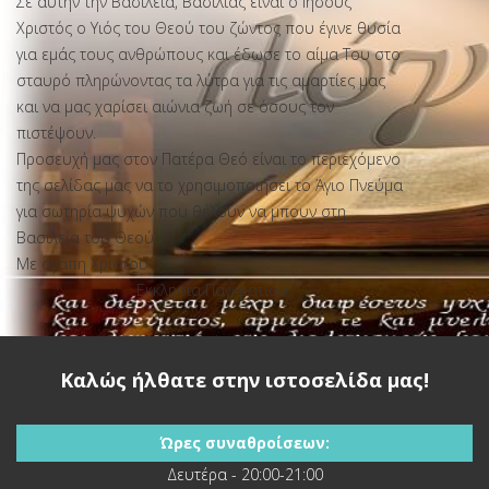
Σε αυτήν την Βασιλεία, Βασιλιάς είναι ο Ιησούς
Χριστός ο Υιός του Θεού του ζώντος που έγινε θυσία
για εμάς τους ανθρώπους και έδωσε το αίμα Του στο
σταυρό πληρώνοντας τα λύτρα για τις αμαρτίες μας
και να μας χαρίσει αιώνια ζωή σε όσους τον
πιστέψουν.
Προσευχή μας στον Πατέρα Θεό είναι το περιεχόμενο
της σελίδας μας να το χρησιμοποιήσει το Άγιο Πνεύμα
για σωτηρία ψυχών που θέλουν να μπουν στη
Βασιλεία του Θεού.
Με αγάπη Χριστού
Εκκλησία Παγκρατίου
Καλώς ήλθατε στην ιστοσελίδα μας!
Η ΑΓΙΑ ΓΡΑΦΗ
Ώρες συναθροίσεων:
Δευτέρα - 20:00-21:00