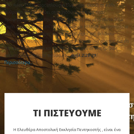
του Αγίου Πνεύματος (πλούσιο δώρο του Θεού) σε κάθε
άνθρωπο που πιστεύει στον Ιησού Χριστό και ήταν
προφητευμένη από την Παλαιά Διαθήκη
[Και μετά ταύτα θέλω
εκχέει το πνεύμά μου επί πάσαν σάρκα· και θέλουσι προφητεύσει οι
υιοί σας και αι θυγατέρες σας· οι πρεσβύτεροί σας θέλουσιν
ενυπνιασθή ενύπνια, οι νεανίσκοι σας θέλουσιν ιδεί οράσεις. Και έτι
επί τους δούλους μου και επί τας δούλας μου εν ταις ημέραις
εκείναις θέλω εκχέει το πνεύμά μου.
Ιωήλ 2:28-29
]
Περισσότερα...
ΤΙ ΠΙΣΤΕΥΟΥΜΕ
Η Ελευθέρα Αποστολική Εκκλησία Πεντηκοστής , είναι ένα