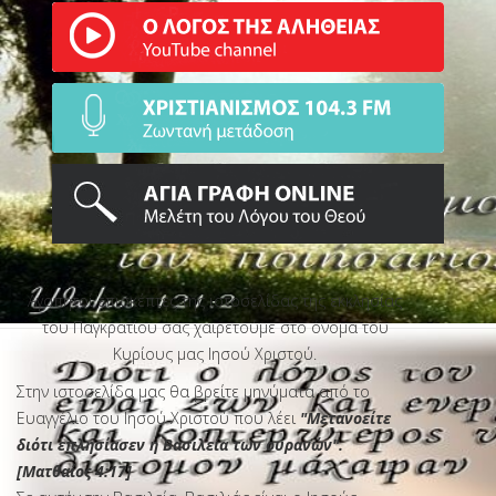
Αγαπητοί επισκέπτες της ιστοσελίδας της εκκλησίας
του Παγκρατίου σας χαιρετούμε στο όνομα του
ΡΑΔΙΟΦΩΝΙΚΟΣ ΣΤΑΘΜΟΣ
Κυρίους μας Ιησού Χριστού.
Στην ιστοσελίδα μας θα βρείτε μηνύματα από το
Ευαγγέλιο του Ιησού Χριστού που λέει
"Μετανοείτε
διότι επλησίασεν η Βασιλεία των ουρανών".
[Ματθαίος 4:17]