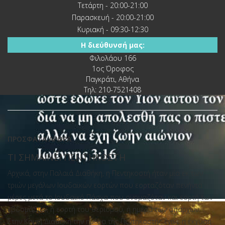
Τετάρτη - 20:00-21:00
Παρασκευή - 20:00-21:00
Κυριακή - 09:30-12:30
Η διεύθυνσή μας:
Φιλολάου 166
1ος Όροφος
Παγκράτι, Αθήνα
Τηλ: 210-7521408
ΠΡΌΣΦΑΤΑ ΆΡΘΡΑ
ΤΙ ΣΗΜΑΙΝΕΙ ΠΕΝΤΗΚΟΣΤΗ
Αρχικά, στην Παλαιά Διαθήκη, η Πεντηκοστή ήταν μία εκ των
τριών μεγάλων Ιουδαϊκών εορτών που εορταζόταν πενήντα
μέρες μετά το Ιουδαϊκό Πάσχα που ονομαζόταν και εορτή των
4
εβδομάδων, ή εορτή του θερισμού, ή ημέρα των απαρχών.
Στην Καινή Διαθήκη την ημέρα της Πεντηκοστής έγινε η έκχυση