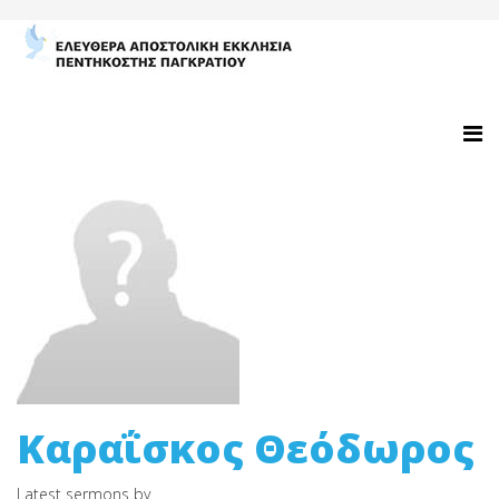
Καραΐσκος Θεόδωρος
Latest sermons by