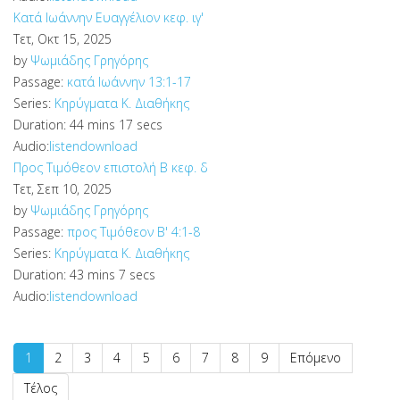
Κατά Ιωάννην Ευαγγέλιον κεφ. ιγ'
Τετ, Οκτ 15, 2025
by
Ψωμιάδης Γρηγόρης
Passage:
κατά Ιωάννην 13:1-17
Series:
Κηρύγματα Κ. Διαθήκης
Duration:
44 mins 17 secs
Audio:
listen
download
Προς Τιμόθεον επιστολή Β κεφ. δ
Τετ, Σεπ 10, 2025
by
Ψωμιάδης Γρηγόρης
Passage:
προς Τιμόθεον Β' 4:1-8
Series:
Κηρύγματα Κ. Διαθήκης
Duration:
43 mins 7 secs
Audio:
listen
download
1
2
3
4
5
6
7
8
9
Επόμενο
Τέλος