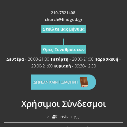
210-7521408
church@findgod.gr
Στείλτε μας μήνυμα
Ώρες Συναθροίσεων
Δευτέρα
- 20:00-21:00
Τετάρτη
- 20:00-21:00
Παρασκευή
-
20:00-21:00
Κυριακή
- 09:30-12:30
Χρήσιμοι Σύνδεσμοι
Christianity.gr