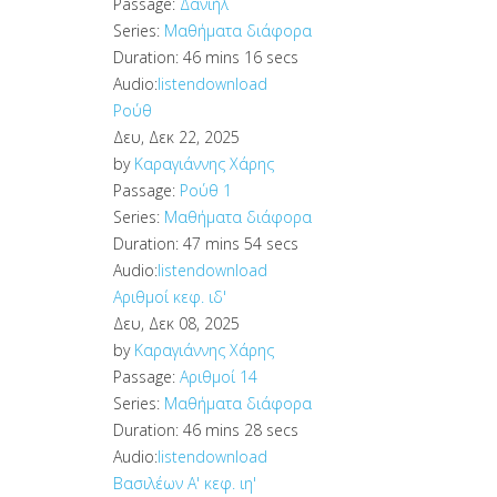
Passage:
Δανιήλ
Series:
Μαθήματα διάφορα
Duration:
46 mins 16 secs
Audio:
listen
download
Ρούθ
Δευ, Δεκ 22, 2025
by
Καραγιάννης Χάρης
Passage:
Ρούθ 1
Series:
Μαθήματα διάφορα
Duration:
47 mins 54 secs
Audio:
listen
download
Αριθμοί κεφ. ιδ'
Δευ, Δεκ 08, 2025
by
Καραγιάννης Χάρης
Passage:
Αριθμοί 14
Series:
Μαθήματα διάφορα
Duration:
46 mins 28 secs
Audio:
listen
download
Βασιλέων Α' κεφ. ιη'