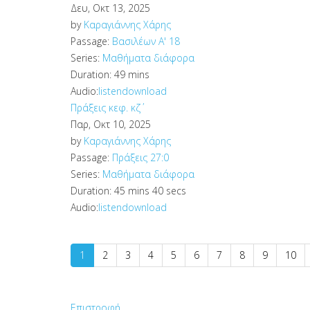
Δευ, Οκτ 13, 2025
by
Καραγιάννης Χάρης
Passage:
Βασιλέων Α' 18
Series:
Μαθήματα διάφορα
Duration:
49 mins
Audio:
listen
download
Πράξεις κεφ. κζ΄
Παρ, Οκτ 10, 2025
by
Καραγιάννης Χάρης
Passage:
Πράξεις 27:0
Series:
Μαθήματα διάφορα
Duration:
45 mins 40 secs
Audio:
listen
download
1
2
3
4
5
6
7
8
9
10
Επιστροφή