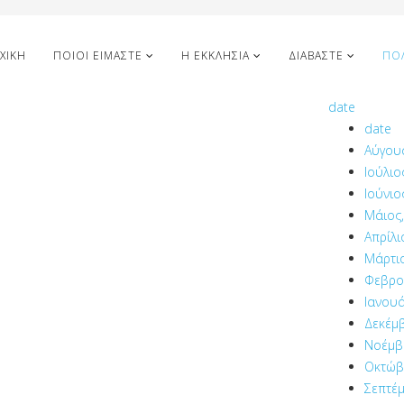
ΧΙΚΉ
ΠΟΙΟΙ ΕΊΜΑΣΤΕ
Η ΕΚΚΛΗΣΊΑ
ΔΙΑΒΆΣΤΕ
ΠΟ
date
date
Αύγου
Ιούλιο
Ιούνιο
Μάιος,
Απρίλι
Μάρτιο
Φεβρο
Ιανουά
Δεκέμβ
Νοέμβρ
Οκτώβ
Σεπτέμ