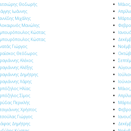
ιτσιώρης Θοδωρής
Μάιος,
άγγης Ιωάννης
Απρίλι
αννίδης Μιχάλης
Μάρτιο
λοκαιρινός Μανώλης
Φεβρο
μπουρόπουλος Κώστας
Ιανουά
μπουρόπουλος Κώστας
Δεκέμβ
νατάς Γιώργος
Νοέμβρ
ραΐσκος Θεόδωρος
Οκτώβ
ραγιάννης Αλέκος
Σεπτέμ
ραγιάννης Αλέξης
Αύγου
ραγιάννης Δημήτρης
Ιούλιο
ραγιάννης Χάρης
Ιούνιο
ρπόζηλος Ηλίας
Μάιος,
ρπόζηλος Σίμος
Απρίλι
ρύδας Περικλής
Μάρτιο
τσιγιάννης Χρήστος
Φεβρο
τσούλας Γιώργος
Ιανουά
ιάφας Δημήτρης
Δεκέμβ
νδύλης Κώστας
Νοέμβρ