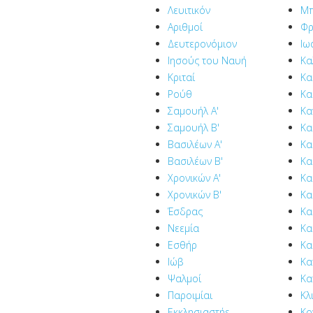
Λευιτικόν
Μπ
Αριθμοί
Φρ
Δευτερονόμιον
Ιω
Ιησούς του Ναυή
Κα
Κριταί
Κα
Ρούθ
Κα
Σαμουήλ Α'
Κα
Σαμουήλ Β'
Κα
Βασιλέων Α'
Κα
Βασιλέων Β'
Κα
Χρονικών Α'
Κα
Χρονικών Β'
Κα
Έσδρας
Κα
Νεεμία
Κα
Εσθήρ
Κα
Ιώβ
Κα
Ψαλμοί
Κα
Παροιμίαι
Κλ
Εκκλησιαστήs
Κο