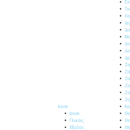
Σπ
Το
Χα
Δη
Δι
Μα
Δο
Δο
Δρ
Ζα
Ζα
Ζα
Ζα
Ζα
Ζη
book
Κα
book
Θε
Γένεσις
Θε
Έξοδος
Θε