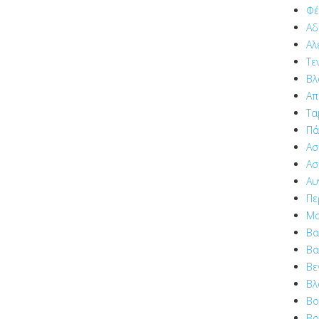
Φέ
Αδ
Αλ
Τε
Βλ
Απ
Τα
Πά
Ασ
Ασ
Αυ
Πε
Μα
Βα
Βα
Βε
Βλ
Βο
Βο