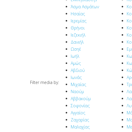
Άσμα Ασμάτων
Κο
Ησαΐας
Κο
Ιερεμίας
Κο
Θρήνοι
Κο
Ιεζεκιήλ
Κο
Δανιήλ
Κο
Ωσηέ
Εμ
Ιωήλ
Κω
Αμώς
Κω
Αβδιού
Κώ
Ιωνάς
Αρ
Filter media by:
Μιχαίας
Τρ
Ναούμ
Λα
Αββακούμ
Λα
Σοφονίας
Λυ
Αγγαίος
Μά
Ζαχαρίας
Μα
Μαλαχίας
Με