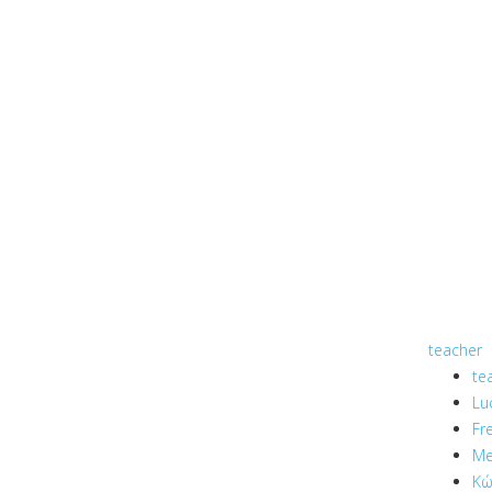
teacher
te
Lu
Fr
Me
Κώ