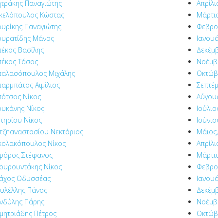
τράκης Παναγιώτης
Απρίλι
κελόπουλος Κώστας
Μάρτιο
υρίκης Παναγιώτης
Φεβρο
υρατίδης Μάνος
Ιανουά
έκος Βασίλης
Δεκέμβ
έκος Τάσος
Νοέμβρ
αλασόπουλος Μιχάλης
Οκτώβ
αρμπάτος Αιμίλιος
Σεπτέμ
ότσος Νίκος
Αύγου
υκάνης Νίκος
Ιούλιο
τηρίου Νίκος
Ιούνιο
τζηαναστασίου Νεκτάριος
Μάιος,
κολακόπουλος Νίκος
Απρίλι
φόρος Στέφανος
Μάρτιο
ουρουντάκης Νίκος
Φεβρο
άχος Οδυσσέας
Ιανουά
υλέλλης Πάνος
Δεκέμβ
νδύλης Πάρης
Νοέμβρ
μητριάδης Πέτρος
Οκτώβ