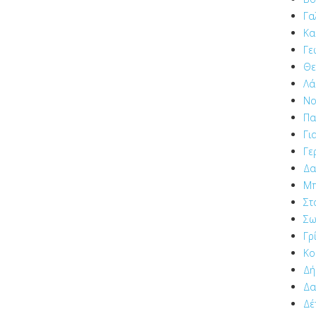
Γα
Κα
Γε
Θε
Λά
Νο
Πα
Γι
Γε
Δα
Μπ
Στ
Σω
Γρ
Κο
Δή
Δα
Δέ