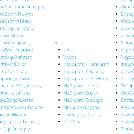
ρδορούμπας Δημήτρης
Οκτώβ
ροβέσης Γιώργος
Σεπτέμ
ροβέσης Ηλίας
Αύγου
τσώνης Δημήτρης
Ιούλιο
ύσεκ Μάρτιν
Ιούνιο
ύσεκ Στέφανος
series
Μάιος,
ερζίδης Κυριάκος
series
Απρίλι
στάκης Χρήστος
Videos
Μάρτιο
στέλος Βάιος
Κηρύγματα Κ. Διαθήκης
Φεβρο
σταλος Νίκος
Κηρύγματα Κυριακής
Ιανουά
αμπατζής Κώστας
Κηρύγματα Π. Διαθήκης
Δεκέμβ
ιαντάφυλλος Κώστας
Μαθήματα Γάμου
Νοέμβρ
ρίσης Δημήτρης
Μαθήματα Σειρές
Οκτώβ
φαζάνης Κώστας
Μαθήματα διάφορα
Σεπτέμ
μπερόπουλος Παύλος
Μηνύματα Εργατών
Αύγου
ρκου Νικήτας
Ομολογίες πίστεως
Ιούλιο
τζουράνης Γιώργος
Συνέδρια
Ιούνιο
νεξής Δημήτρης
Μάιος,