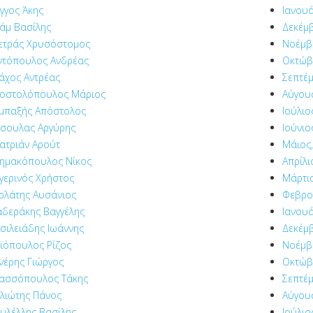
γγος Άκης
Ιανουά
άμ Βασίλης
Δεκέμβ
ετράς Χρυσόστομος
Νοέμβρ
ντόπουλος Ανδρέας
Οκτώβ
άχος Αντρέας
Σεπτέμ
οστολόπουλος Μάριος
Αύγου
μπαξής Απόστολος
Ιούλιο
σουλας Αργύρης
Ιούνιο
ατριάν Αρούτ
Μάιος,
ημακόπουλος Νίκος
Απρίλι
γερινός Χρήστος
Μάρτιο
ρλάτης Αυσάνιος
Φεβρο
δεράκης Βαγγέλης
Ιανουά
σιλειάδης Ιωάννης
Δεκέμβ
ϊόπουλος Ρίζος
Νοέμβρ
νέρης Γιώργος
Οκτώβ
ασσόπουλος Τάκης
Σεπτέμ
λιώτης Πάνος
Αύγου
υλέλλης Βασίλης
Ιούλιο