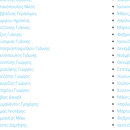
λανόπουλος Νίκος
Ιούνιο
ββαδίας Γεράσιμος
Μάιος,
ωργίου Αχιλλέας
Απρίλι
οδόσης Γιάννης
Μάρτιο
ζος Γιάννης
Φεβρο
ύσιγκας Γιάννης
Ιανουά
πατριανταφύλλου Γιάννης
Δεκέμβ
αννόπουλος Γιάννης
Νοέμβρ
ροντίνης Γιώργος
Οκτώβ
μιανάκης Γιώργος
Σεπτέμ
εζάτης Γιώργος
Αύγου
αυρίδης Γιώργος
Ιούλιο
τηρίου Γιώργος
Ιούνιο
ίβας Δανιήλ
Μάιος,
υμανέντος Γρηγόρης
Απρίλι
μας Λευτέρης
Μάρτιο
μιανέας Μάικ
Φεβρο
τσης Δημήτρης
Ιανουά