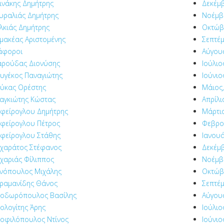
ινάκης Δημήτρης
Δεκέμβ
υραλιάς Δημήτρης
Νοέμβρ
λκιάς Δημήτρης
Οκτώβ
μακέας Αριστομένης
Σεπτέμ
άφοροι
Αύγου
ρούδας Διονύσης
Ιούλιο
υγέκος Παναγιώτης
Ιούνιο
ύκας Ορέστης
Μάιος,
αγκιώτης Κώστας
Απρίλι
φείρογλου Δημήτρης
Μάρτιο
φείρογλου Πέτρος
Φεβρο
φείρογλου Στάθης
Ιανουά
χαράτος Στέφανος
Δεκέμβ
χαριάς Φίλιππος
Νοέμβρ
νόπουλος Μιχάλης
Οκτώβ
ραμανίδης Θάνος
Σεπτέμ
οδωρόπουλος Βασίλης
Αύγου
ολογίτης Άρης
Ιούλιο
οφιλόπουλος Ντίνος
Ιούνιο