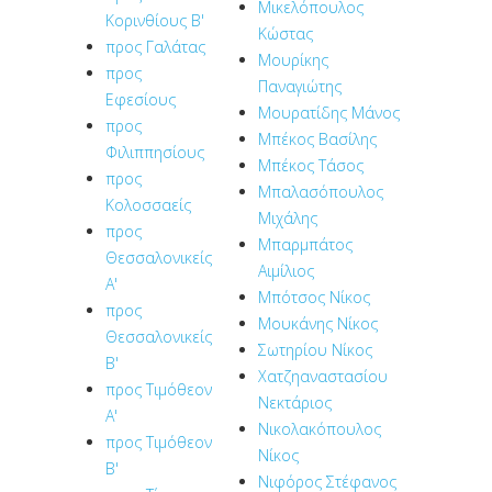
Μικελόπουλος
Κορινθίους Β'
Κώστας
προς Γαλάτας
Μουρίκης
προς
Παναγιώτης
Εφεσίους
Μουρατίδης Μάνος
προς
Μπέκος Βασίλης
Φιλιππησίους
Μπέκος Τάσος
προς
Μπαλασόπουλος
Κολοσσαείς
Μιχάλης
προς
Μπαρμπάτος
Θεσσαλονικείς
Αιμίλιος
Α'
Μπότσος Νίκος
προς
Μουκάνης Νίκος
Θεσσαλονικείς
Σωτηρίου Νίκος
Β'
Χατζηαναστασίου
προς Τιμόθεον
Νεκτάριος
Α'
Νικολακόπουλος
προς Τιμόθεον
Νίκος
Β'
Νιφόρος Στέφανος