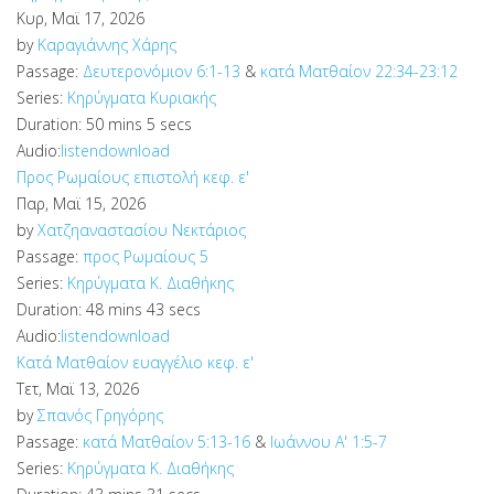
Κυρ, Μαϊ 17, 2026
by
Καραγιάννης Χάρης
Passage:
Δευτερονόμιον 6:1-13
&
κατά Ματθαίον 22:34-23:12
Series:
Κηρύγματα Κυριακής
Duration:
50 mins 5 secs
Audio:
listen
download
Προς Ρωμαίους επιστολή κεφ. ε'
Παρ, Μαϊ 15, 2026
by
Χατζηαναστασίου Νεκτάριος
Passage:
προς Ρωμαίους 5
Series:
Κηρύγματα Κ. Διαθήκης
Duration:
48 mins 43 secs
Audio:
listen
download
Κατά Ματθαίον ευαγγέλιο κεφ. ε'
Τετ, Μαϊ 13, 2026
by
Σπανός Γρηγόρης
Passage:
κατά Ματθαίον 5:13-16
&
Ιωάννου Α' 1:5-7
Series:
Κηρύγματα Κ. Διαθήκης