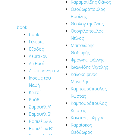
Καραμανίδης Θάνος
Θεοδωρόπουλος
Βασίλης
Θεολογίτης Άρης
book
Θεοφιλόπουλος
book
Ντίνος
Γένεσις
Μπιτσιώρης
Έξοδος
Θοδωρής
Λευιτικόν
Φράγγης Ιωάννης
Αριθμοί
Ιωαννίδης Μιχάλης
Δευτερονόμιον
Καλοκαιρινός
Ιησούς του
Μανώλης
Ναυή
Καμπουρόπουλος
Κριταί
Κώστας
Ρούθ
Καμπουρόπουλος
Σαμουήλ Α'
Κώστας
Σαμουήλ Β'
Κανατάς Γιώργος
Βασιλέων Α'
Καραΐσκος
Βασιλέων Β'
Θεόδωρος