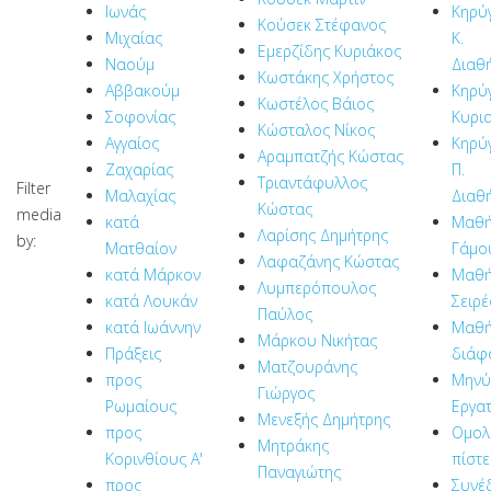
Ιωνάς
Κηρύ
Κούσεκ Στέφανος
Μιχαίας
Κ.
Εμερζίδης Κυριάκος
Ναούμ
Διαθ
Κωστάκης Χρήστος
Αββακούμ
Κηρύ
Κωστέλος Βάιος
Σοφονίας
Κυρι
Κώσταλος Νίκος
Αγγαίος
Κηρύ
Αραμπατζής Κώστας
Ζαχαρίας
Π.
Τριαντάφυλλος
Filter
Μαλαχίας
Διαθ
Κώστας
media
κατά
Μαθή
Λαρίσης Δημήτρης
by:
Ματθαίον
Γάμο
Λαφαζάνης Κώστας
κατά Μάρκον
Μαθή
Λυμπερόπουλος
κατά Λουκάν
Σειρέ
Παύλος
κατά Ιωάννην
Μαθή
Μάρκου Νικήτας
Πράξεις
διάφ
Ματζουράνης
προς
Μηνύ
Γιώργος
Ρωμαίους
Εργα
Μενεξής Δημήτρης
προς
Ομολ
Μητράκης
Κορινθίους Α'
πίστ
Παναγιώτης
προς
Συνέ