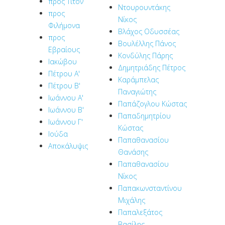
προς Τίτον
Ντουρουντάκης
προς
Νίκος
Φιλήμονα
Βλάχος Οδυσσέας
προς
Βουλέλλης Πάνος
Εβραίους
Κονδύλης Πάρης
Ιακώβου
Δημητριάδης Πέτρος
Πέτρου Α'
Καράμπελας
Πέτρου Β'
Παναγιώτης
Ιωάννου Α'
Παπάζογλου Κώστας
Ιωάννου Β'
Παπαδημητρίου
Ιωάννου Γ'
Κώστας
Ιούδα
Παπαθανασίου
Αποκάλυψις
Θανάσης
Παπαθανασίου
Νίκος
Παπακωνσταντίνου
Μιχάλης
Παπαλεξάτος
Βασίλης