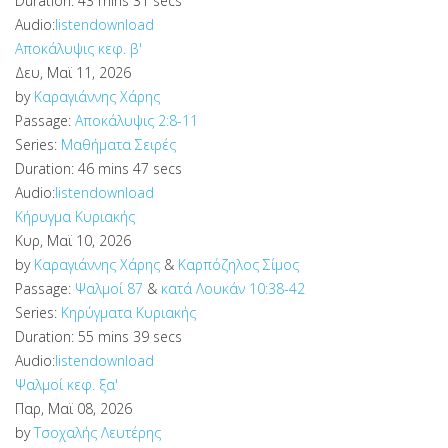
Duration:
43 mins 31 secs
Audio:
listen
download
Αποκάλυψις κεφ. β'
Δευ, Μαϊ 11, 2026
by
Καραγιάννης Χάρης
Passage:
Αποκάλυψις 2:8-11
Series:
Μαθήματα Σειρές
Duration:
46 mins 47 secs
Audio:
listen
download
Κήρυγμα Κυριακής
Κυρ, Μαϊ 10, 2026
by
Καραγιάννης Χάρης
&
Καρπόζηλος Σίμος
Passage:
Ψαλμοί 87
&
κατά Λουκάν 10:38-42
Series:
Κηρύγματα Κυριακής
Duration:
55 mins 39 secs
Audio:
listen
download
Ψαλμοί κεφ. ξα'
Παρ, Μαϊ 08, 2026
by
Τσοχαλής Λευτέρης