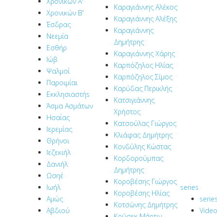
Χρονικών Α'
Καραγιάννης Αλέκος
Χρονικών Β'
Καραγιάννης Αλέξης
Έσδρας
Καραγιάννης
Νεεμία
Δημήτρης
Εσθήρ
Καραγιάννης Χάρης
Ιώβ
Καρπόζηλος Ηλίας
Ψαλμοί
Καρπόζηλος Σίμος
Παροιμίαι
Καρύδας Περικλής
Εκκλησιαστήs
Κατσιγιάννης
Άσμα Ασμάτων
Χρήστος
Ησαΐας
Κατσούλας Γιώργος
Ιερεμίας
Κλιάφας Δημήτρης
Θρήνοι
Κονδύλης Κώστας
Ιεζεκιήλ
Κορδορούμπας
Δανιήλ
Δημήτρης
Ωσηέ
Κοροβέσης Γιώργος
Ιωήλ
series
Κοροβέσης Ηλίας
Αμώς
serie
Κοτσώνης Δημήτρης
Αβδιού
Vide
Κούσεκ Μάρτιν