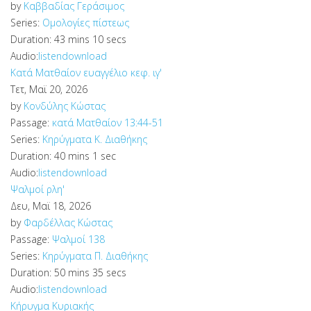
by
Καββαδίας Γεράσιμος
Series:
Ομολογίες πίστεως
Duration:
43 mins 10 secs
Audio:
listen
download
Κατά Ματθαίον ευαγγέλιο κεφ. ιγ'
Τετ, Μαϊ 20, 2026
by
Κονδύλης Κώστας
Passage:
κατά Ματθαίον 13:44-51
Series:
Κηρύγματα Κ. Διαθήκης
Duration:
40 mins 1 sec
Audio:
listen
download
Ψαλμοί ρλη'
Δευ, Μαϊ 18, 2026
by
Φαρδέλλας Κώστας
Passage:
Ψαλμοί 138
Series:
Κηρύγματα Π. Διαθήκης
Duration:
50 mins 35 secs
Audio:
listen
download
Κήρυγμα Κυριακής