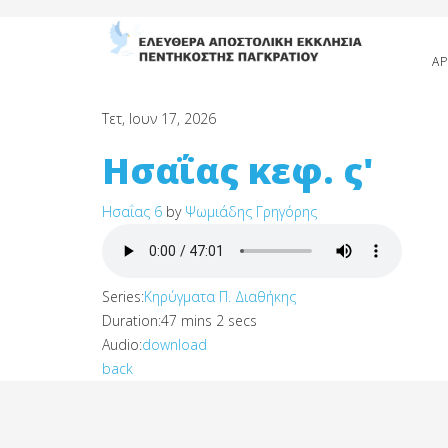
ΑΡ
Τετ, Ιουν 17, 2026
Ησαΐας κεφ. ς'
Ησαΐας 6
by
Ψωμιάδης Γρηγόρης
Series:
Κηρύγματα Π. Διαθήκης
Duration:
47 mins 2 secs
Audio:
download
back