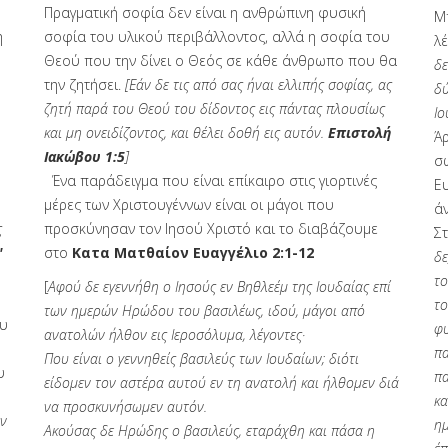
Πραγματική σοφία δεν είναι η ανθρώπινη φυσική
Μ
η
σοφία του υλικού περιβάλλοντος, αλλά η σοφία του
λ
Θεού που την δίνει ο Θεός σε κάθε άνθρωπο που θα
δε
την ζητήσει.
[Εάν δε τις από σας ήναι ελλιπής σοφίας, ας
δύ
ζητή παρά του Θεού του δίδοντος εις πάντας πλουσίως
Ιο
και μη ονειδίζοντος, και θέλει δοθή εις αυτόν.
Επιστολή
Άρ
Ιακώβου 1:5
]
σ
Ένα παράδειγμα που είναι επίκαιρο στις γιορτινές
Ευ
μέρες των Χριστουγέννων είναι οι μάγοι που
ά
ς
προσκύνησαν τον Ιησού Χριστό και το διαβάζουμε
Σ
'
στο
Κατα Ματθαίον Ευαγγέλιο 2:1-12
δε
το
[
Αφού δε εγεννήθη ο Ιησούς εν Βηθλεέμ της Ιουδαίας επί
το
των ημερών Ηρώδου του βασιλέως, ιδού, μάγοι από
ου
φυ
ανατολών ήλθον εις Ιεροσόλυμα, λέγοντες·
πα
Που είναι ο γεννηθείς βασιλεύς των Ιουδαίων; διότι
υ
πα
είδομεν τον αστέρα αυτού εν τη ανατολή και ήλθομεν διά
κα
να προσκυνήσωμεν αυτόν.
ον
ημ
Ακούσας δε Ηρώδης ο βασιλεύς, εταράχθη και πάσα η