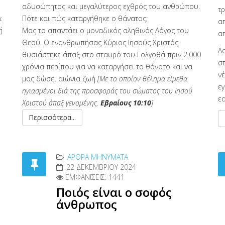
αδυσώπητος και μεγαλύτερος εχθρός του ανθρώπου.
τ
ι
Πότε και πώς καταργήθηκε ο θάνατος;
απ
ή
Μας το απαντάει ο μοναδικός αληθινός Λόγος του
α
Θεού. Ο ενανθρωπήσας Κύριος Ιησούς Χριστός
Λ
θυσιάστηκε άπαξ στο σταυρό του Γολγοθά πριν 2.000
σ
χρόνια περίπου για να καταργήσει το θάνατο και να
ν
μας δώσει αιώνια ζωή
[Με το οποίον θέλημα είμεθα
ε
ηγιασμένοι διά της προσφοράς του σώματος του Ιησού
ε
Χριστού άπαξ γενομένης.
Εβραίους 10:10
]
Περισσότερα...
ΑΡΘΡΑ MΗΝΎΜΑΤΑ
22 ΔΕΚΕΜΒΡΊΟΥ 2024
ΕΜΦΑΝΊΣΕΙΣ: 1441
Ποιός είναι ο σοφός
άνθρωπος