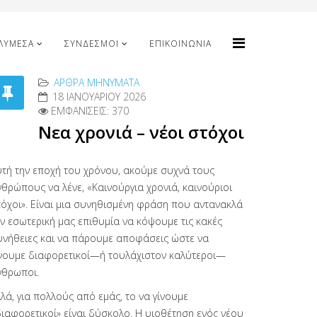
ΛΥΜΈΣΑ
ΣΎΝΔΕΣΜΟΙ
ΕΠΙΚΟΙΝΩΝΊΑ
ΑΡΘΡΑ MΗΝΎΜΑΤΑ
18 ΙΑΝΟΥΑΡΊΟΥ 2026
ΕΜΦΑΝΊΣΕΙΣ: 370
Νεα χρονιά – νέοι στόχοι
υτή την εποχή του χρόνου, ακούμε συχνά τους
θρώπους να λένε, «Καινούργια χρονιά, καινούριοι
τόχοι». Είναι μια συνηθισμένη φράση που αντανακλά
ν εσωτερική μας επιθυμία να κόψουμε τις κακές
υνήθειες και να πάρουμε αποφάσεις ώστε να
ίνουμε διαφορετικοί—ή τουλάχιστον καλύτεροι—
νθρωποι.
λά, για πολλούς από εμάς, το να γίνουμε
διαφορετικοί» είναι δύσκολο. Η υιοθέτηση ενός νέου