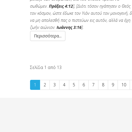
σωθώμεν.
Πράξεις 4:12
], [Διότι τόσον ηγάπησεν ο Θεός
τον κόσμον, ώστε έδωκε τον Υιόν αυτού τον μονογενή, δ
να μη απολεσθή πας ο πιστεύων εις αυτόν, αλλά να έχη
ζωήν αιώνιον.
Ιωάννης 3:16
].
Περισσότερα...
Σελίδα 1 από 13
1
2
3
4
5
6
7
8
9
10