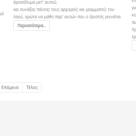
έπ
Ιεροσόλυμα μετ' αυτού,
γ
και συνάξας πάντας τους αρχιερείς και γραμματείς του
ιά
κ
λαού, ηρώτα να μάθη παρ' αυτών που ο Χριστός γεννάται.
αυ
Περισσότερα...
Χρ
τ
Επόμενο
Τέλος