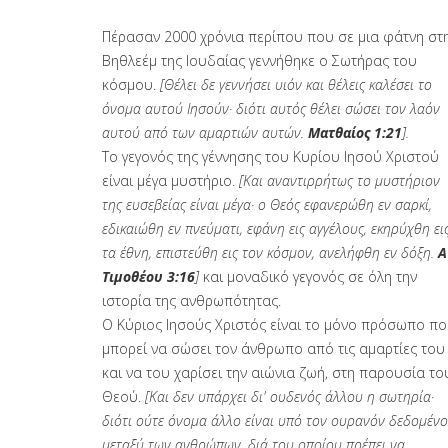
Πέρασαν 2000 χρόνια περίπου που σε μια φάτνη στ
Βηθλεέμ της Ιουδαίας γεννήθηκε ο Σωτήρας του
κόσμου.
[Θέλει δε γεννήσει υιόν και θέλεις καλέσει το
όνομα αυτού Ιησούν· διότι αυτός θέλει σώσει τον λαόν
αυτού από των αμαρτιών αυτών.
Ματθαίος 1:21
].
Το γεγονός της γέννησης του Κυρίου Ιησού Χριστού
είναι μέγα μυστήριο.
[Και αναντιρρήτως το μυστήριον
της ευσεβείας είναι μέγα· ο Θεός εφανερώθη εν σαρκί,
εδικαιώθη εν πνεύματι, εφάνη εις αγγέλους, εκηρύχθη ει
τα έθνη, επιστεύθη εις τον κόσμον, ανελήφθη εν δόξη.
Α
Τιμοθέου 3:16
]
και μοναδικό γεγονός σε όλη την
ιστορία της ανθρωπότητας.
Ο Κύριος Ιησούς Χριστός είναι το μόνο πρόσωπο π
μπορεί να σώσει τον άνθρωπο από τις αμαρτίες του
και να του χαρίσει την αιώνια ζωή, στη παρουσία το
Θεού.
[Και δεν υπάρχει δι' ουδενός άλλου η σωτηρία·
διότι ούτε όνομα άλλο είναι υπό τον ουρανόν δεδομέν
μεταξύ των ανθρώπων, διά του οποίου πρέπει να