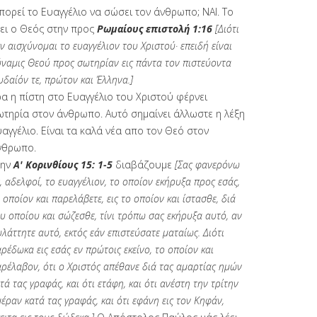
πορεί το Ευαγγέλιο να σώσει τον άνθρωπο; ΝΑΙ. Το
έει ο Θεός στην προς
Ρωμαίους επιστολή 1:16
[Διότι
ν αισχύνομαι το ευαγγέλιον του Χριστού· επειδή είναι
ναμις Θεού προς σωτηρίαν εις πάντα τον πιστεύοντα
υδαίόν τε, πρώτον και Έλληνα.]
α η πίστη στο Ευαγγέλιο του Χριστού φέρνει
ωτηρία στον άνθρωπο. Αυτό σημαίνει άλλωστε η λέξη
αγγέλιο. Είναι τα καλά νέα απο τον Θεό στον
νθρωπο.
την
Α' Κορινθίους 15: 1-5
διαβάζουμε
[Σας φανερόνω
, αδελφοί, το ευαγγέλιον, το οποίον εκήρυξα προς εσάς,
 οποίον και παρελάβετε, εις το οποίον και ίστασθε, διά
υ οποίου και σώζεσθε, τίνι τρόπω σας εκήρυξα αυτό, αν
λάττητε αυτό, εκτός εάν επιστεύσατε ματαίως. Διότι
ρέδωκα εις εσάς εν πρώτοις εκείνο, το οποίον και
ρέλαβον, ότι ο Χριστός απέθανε διά τας αμαρτίας ημών
τά τας γραφάς, και ότι ετάφη, και ότι ανέστη την τρίτην
έραν κατά τας γραφάς, και ότι εφάνη εις τον Κηφάν,