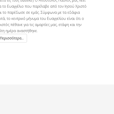
ειτα εις τους δώδεκα·]
Ο Απόστολος Παύλος
μάς λέει
ια το Ευαγγέλιο που παρέλαβε από τον Ιησού Χριστό
αι το παρέδωσε σε εμάς. Σύμφωνα με τα εδάφια
τά, το κεντρικό μήνυμα του Ευαγγελίου είναι ότι ο
ιστός πέθανε για τις αμαρτίες μας, ετάφη και την
ρίτη ημέρα αναστήθηκε.
Περισσότερα...