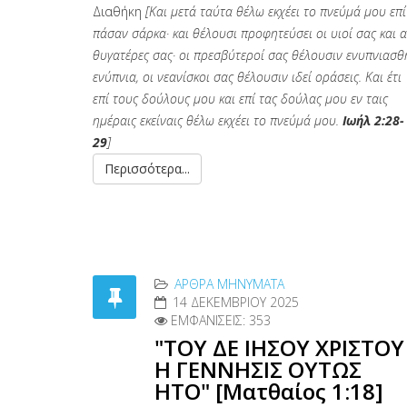
Διαθήκη
[Και μετά ταύτα θέλω εκχέει το πνεύμά μου επί
πάσαν σάρκα· και θέλουσι προφητεύσει οι υιοί σας και α
θυγατέρες σας· οι πρεσβύτεροί σας θέλουσιν ενυπνιασθ
ενύπνια, οι νεανίσκοι σας θέλουσιν ιδεί οράσεις. Και έτι
επί τους δούλους μου και επί τας δούλας μου εν ταις
ημέραις εκείναις θέλω εκχέει το πνεύμά μου.
Ιωήλ 2:28-
29
]
Περισσότερα...
ΑΡΘΡΑ MΗΝΎΜΑΤΑ
14 ΔΕΚΕΜΒΡΊΟΥ 2025
ΕΜΦΑΝΊΣΕΙΣ: 353
"ΤΟΥ ΔΕ ΙΗΣΟΥ ΧΡΙΣΤΟΥ
Η ΓΕΝΝΗΣΙΣ ΟΥΤΩΣ
ΗΤΟ" [Ματθαίος 1:18]