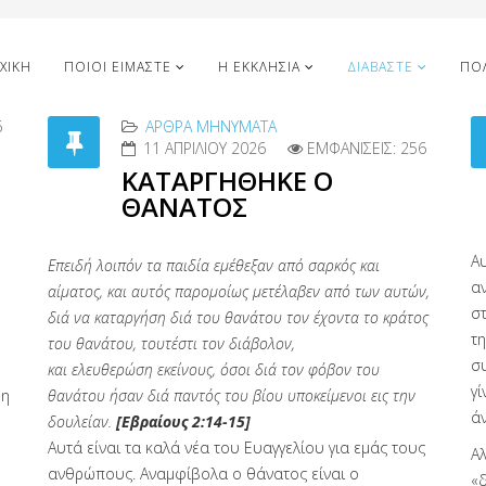
ΧΙΚΉ
ΠΟΙΟΙ ΕΊΜΑΣΤΕ
Η ΕΚΚΛΗΣΊΑ
ΔΙΑΒΆΣΤΕ
ΠΟ
6
ΑΡΘΡΑ MΗΝΎΜΑΤΑ
11 ΑΠΡΙΛΊΟΥ 2026
ΕΜΦΑΝΊΣΕΙΣ: 256
ΚΑΤΑΡΓΗΘΗΚΕ Ο
ΘΑΝΑΤΟΣ
Α
Επειδή λοιπόν τα παιδία εμέθεξαν από σαρκός και
αν
αίματος, και αυτός παρομοίως μετέλαβεν από των αυτών,
σ
διά να καταργήση διά του θανάτου τον έχοντα το κράτος
τη
του θανάτου, τουτέστι τον διάβολον,
σ
και ελευθερώση εκείνους, όσοι διά τον φόβον του
γ
 η
θανάτου ήσαν διά παντός του βίου υποκείμενοι εις την
ά
δουλείαν.
[Εβραίους 2:14-15]
Αυτά είναι τα καλά νέα του Ευαγγελίου για εμάς τους
Αλ
ανθρώπους. Αναμφίβολα ο θάνατος είναι ο
«