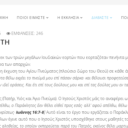
ΧΙΚΉ
ΠΟΙΟΙ ΕΊΜΑΣΤΕ
Η ΕΚΚΛΗΣΊΑ
ΔΙΑΒΆΣΤΕ
ΠΟ
6
ΕΜΦΑΝΊΣΕΙΣ: 246
ΣΤΗ
ία εκ των τριών μεγάλων Ιουδαϊκών εορτών που εορταζόταν πενήντα 
ρα των απαρχών.
ε η έκχυση του Αγίου Πνεύματος (πλούσιο δώρο του Θεού) σε κάθε 
ύτα θέλω εκχέει το πνεύμά μου επί πάσαν σάρκα· και θέλουσι προφητεύσει
ιδεί οράσεις. Και έτι επί τους δούλους μου και επί τας δούλας μου εν τα
 (Πατήρ, Υιός και Άγιο Πνεύμα). Ο Ιησούς Χριστός μάς το αναφέρει ω
πέλθω, ο Παράκλητος δεν θέλει ελθεί προς εσάς· αλλ' αφού απέλθω, θέλω 
 κρίσεως·
Ιωάννης 16:7-8
]
Αυτό είναι το έργο που εργάζεται ο Παράκ
όλων έγινε αυτό που ο Ιησούς Χριστός υποσχέθηκε στους μαθητές τ
αληθείας, το οποίον εκπορεύεται παρά του Πατρός, εκείνος θέλει μαρτυ