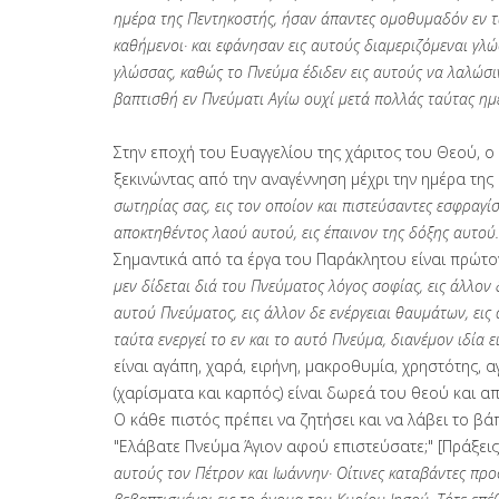
ημέρα της Πεντηκοστής, ήσαν άπαντες ομοθυμαδόν εν τω
καθήμενοι· και εφάνησαν εις αυτούς διαμεριζόμεναι γλώ
γλώσσας, καθώς το Πνεύμα έδιδεν εις αυτούς να λαλώσι
βαπτισθή εν Πνεύματι Αγίω ουχί μετά πολλάς ταύτας ημ
Στην εποχή του Ευαγγελίου της χάριτος του Θεού, 
ξεκινώντας από την αναγέννηση μέχρι την ημέρα τ
σωτηρίας σας, εις τον οποίον και πιστεύσαντες εσφραγί
αποκτηθέντος λαού αυτού, εις έπαινον της δόξης αυτού
Σημαντικά από τα έργα του Παράκλητου είναι πρώτο
μεν δίδεται διά του Πνεύματος λόγος σοφίας, εις άλλον
αυτού Πνεύματος, εις άλλον δε ενέργειαι θαυμάτων, εις
ταύτα ενεργεί το εν και το αυτό Πνεύμα, διανέμον ιδία ε
είναι αγάπη, χαρά, ειρήνη, μακροθυμία, χρηστότης, 
(χαρίσματα και καρπός) είναι δωρεά του θεού και α
Ο κάθε πιστός πρέπει να ζητήσει και να λάβει το β
"Ελάβατε Πνεύμα Άγιον αφού επιστεύσατε;" [Πράξεις
αυτούς τον Πέτρον και Ιωάννην· Οίτινες καταβάντες προ