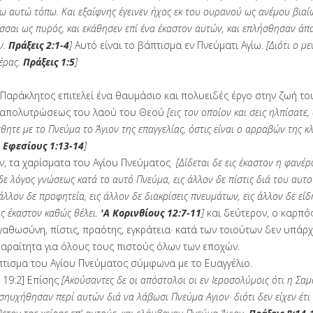
 αυτώ τόπω. Και εξαίφνης έγεινεν ήχος εκ του ουρανού ως ανέμου βιαίω
σσαι ως πυρός, και εκάθησεν επί ένα έκαστον αυτών, και επλήσθησαν άπ
ν.
Πράξεις 2:1-4
]
Αυτό είναι το βάπτισμα εν Πνεύματι Αγίω.
[Διότι ο μ
έρας.
Πράξεις 1:5
]
ο Παράκλητος επιτελεί ένα θαυμάσιο και πολυειδές έργο στην ζωή τ
ης απολυτρώσεως του λαού του Θεού
[εις τον οποίον και σεις ηλπίσατε
σθητε με το Πνεύμα το Άγιον της επαγγελίας, όστις είναι ο αρραβών της
.
Εφεσίους 1:13-14
]
ν, τα χαρίσματα του Αγίου Πνεύματος
[Δίδεται δε εις έκαστον η φανέ
 δε λόγος γνώσεως κατά το αυτό Πνεύμα, εις άλλον δε πίστις διά του αυτ
 άλλον δε προφητεία, εις άλλον δε διακρίσεις πνευμάτων, εις άλλον δε ε
ις έκαστον καθώς θέλει.
'Α Κορινθίους 12:7-11
]
και δεύτερον, ο καρπό
αγαθωσύνη, πίστις,
πραότης, εγκράτεια· κατά των τοιούτων δεν υπάρχ
παραίτητα για όλους τους πιστούς όλων των εποχών.
άπτισμα του Αγίου Πνεύματος σύμφωνα με το Ευαγγέλιο.
 19:2] Επίσης
[Ακούσαντες δε οι απόστολοι οι εν Ιεροσολύμοις ότι η Σα
σηυχήθησαν περί αυτών διά να λάβωσι Πνεύμα Αγιον· διότι δεν είχεν έτι