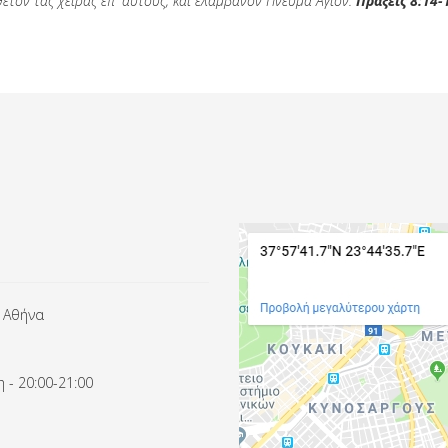
θετον τας χείρας επ' αυτούς, και ελάμβανον Πνεύμα Άγιον.
Πράξεις 8:14-
 Αθήνα
 - 20:00-21:00