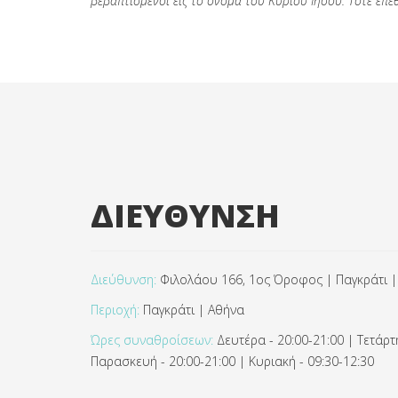
βεβαπτισμένοι εις το όνομα του Κυρίου Ιησού.
Τότε επέ
ΔΙΕΥΘΥΝΣΗ
Διεύθυνση:
Φιλολάου 166, 1ος Όροφος | Παγκράτι |
Περιοχή:
Παγκράτι | Αθήνα
Ώρες συναθροίσεων:
Δευτέρα - 20:00-21:00 | Τετάρτη
Παρασκευή - 20:00-21:00 | Κυριακή - 09:30-12:30