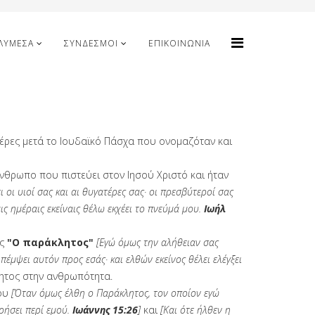
ΛΥΜΈΣΑ
ΣΎΝΔΕΣΜΟΙ
ΕΠΙΚΟΙΝΩΝΊΑ
μέρες μετά το Ιουδαϊκό Πάσχα που ονομαζόταν και
άνθρωπο που πιστεύει στον Ιησού Χριστό και ήταν
 οι υιοί σας και αι θυγατέρες σας· οι πρεσβύτεροί σας
ις ημέραις εκείναις θέλω εκχέει το πνεύμά μου.
Ιωήλ
ς
"Ο παράκλητος"
[Εγώ όμως την αλήθειαν σας
πέμψει αυτόν προς εσάς· και ελθών εκείνος θέλει ελέγξει
λητος στην ανθρωπότητα.
ου
[Όταν όμως έλθη ο Παράκλητος, τον οποίον εγώ
ρήσει περί εμού.
Ιωάννης 15:26
]
και
[Και ότε ήλθεν η