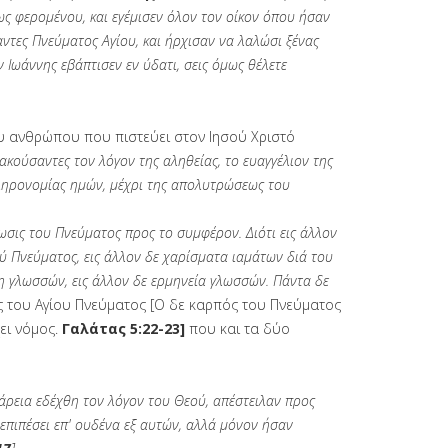
ς φερομένου, και εγέμισεν όλον τον οίκον όπου ήσαν
αντες Πνεύματος Αγίου, και ήρχισαν να λαλώσι ξένας
εν Ιωάννης εβάπτισεν εν ύδατι, σεις όμως θέλετε
ου ανθρώπου που πιστεύει στον Ιησού Χριστό
, ακούσαντες τον λόγον της αληθείας, το ευαγγέλιον της
 κληρονομίας ημών, μέχρι της απολυτρώσεως του
ρωσις του Πνεύματος προς το συμφέρον. Διότι εις άλλον
ού Πνεύματος, εις άλλον δε χαρίσματα ιαμάτων διά του
ίδη γλωσσών, εις άλλον δε ερμηνεία γλωσσών. Πάντα δε
ς του Αγίου Πνεύματος
[Ο δε καρπός του Πνεύματος
ει νόμος.
Γαλάτας 5:22-23]
που και τα δύο
μάρεια εδέχθη τον λόγον του Θεού, απέστειλαν προς
 επιπέσει επ' ουδένα εξ αυτών, αλλά μόνον ήσαν