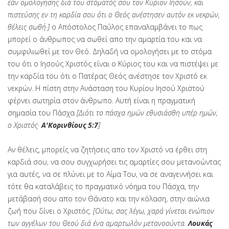
εάν ομολογήσης διά του στόματός σου τον Κύριον Ιησούν, και
πιστεύσης εν τη καρδία σου ότι ο Θεός ανέστησεν αυτόν εκ νεκρών,
θέλεις σωθή·]
ο
Απόστολος Παύλος
επαναλαμβάνει το πως
μπορεί ο άνθρωπος να σωθεί απο την αμαρτία του και να
συμφιλιωθεί με τον Θεό. Δηλαδή να ομολογήσει με το στόμα
του ότι ο Ιησούς Χριστός είναι ο Κύριος του και να πιστέψει με
την καρδία του ότι ο Πατέρας Θεός ανέστησε τον Χριστό εκ
νεκρών. Η πίστη στην Ανάσταση του Κυρίου Ιησού Χριστού
φέρνει σωτηρία στον άνθρωπο. Αυτή είναι η πραγματική
σημασία του Πάσχα
[Διότι το πάσχα ημών εθυσιάσθη υπέρ ημών,
ο Χριστός·
Α'Κορινθίους 5:7
]
Αν θέλεις, μπορείς να ζητήσεις απο τον Χριστό να έρθει στη
καρδιά σου, να σου συγχωρήσει τις αμαρτίες σου μετανοώντας
για αυτές, να σε πλύνει με το Αίμα Του, να σε αναγεννήσει και
τότε θα καταλάβεις το πραγματικό νόημα του Πάσχα, την
μετάβασή σου απο τον Θάνατο και την κόλαση, στην αιώνια
ζωή που δίνει ο Χριστός.
[Ούτω, σας λέγω, χαρά γίνεται ενώπιον
των αγγέλων του Θεού διά ένα αμαρτωλόν μετανοούντα.
Λουκάς