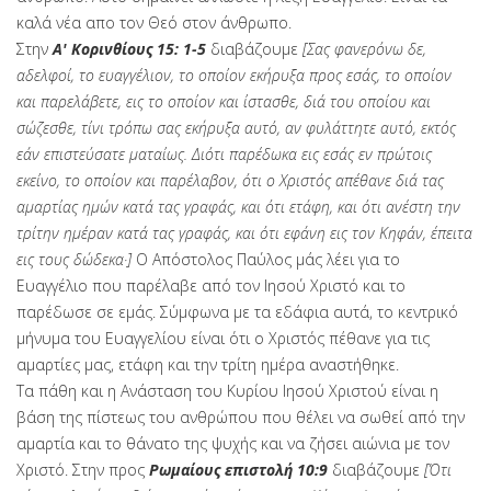
καλά νέα απο τον Θεό στον άνθρωπο.
Στην
Α' Κορινθίους 15: 1-5
διαβάζουμε
[Σας φανερόνω δε,
αδελφοί, το ευαγγέλιον, το οποίον εκήρυξα προς εσάς, το οποίον
και παρελάβετε, εις το οποίον και ίστασθε, διά του οποίου και
σώζεσθε, τίνι τρόπω σας εκήρυξα αυτό, αν φυλάττητε αυτό, εκτός
εάν επιστεύσατε ματαίως. Διότι παρέδωκα εις εσάς εν πρώτοις
εκείνο, το οποίον και παρέλαβον, ότι ο Χριστός απέθανε διά τας
αμαρτίας ημών κατά τας γραφάς, και ότι ετάφη, και ότι ανέστη την
τρίτην ημέραν κατά τας γραφάς, και ότι εφάνη εις τον Κηφάν, έπειτα
εις τους δώδεκα·]
Ο Απόστολος Παύλος
μάς λέει για το
Ευαγγέλιο που παρέλαβε από τον Ιησού Χριστό και το
παρέδωσε σε εμάς. Σύμφωνα με τα εδάφια αυτά, το κεντρικό
μήνυμα του Ευαγγελίου είναι ότι ο Χριστός πέθανε για τις
αμαρτίες μας, ετάφη και την τρίτη ημέρα αναστήθηκε.
Τα πάθη και η Ανάσταση του Κυρίου Ιησού Χριστού είναι η
βάση της πίστεως του ανθρώπου που θέλει να σωθεί από την
αμαρτία και το θάνατο της ψυχής και να ζήσει αιώνια με τον
Χριστό. Στην προς
Ρωμαίους επιστολή 10:9
διαβάζουμε
[Ότι