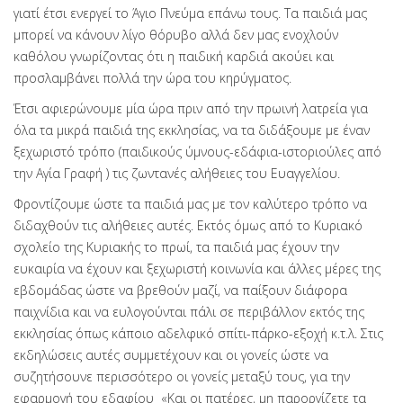
γιατί έτσι ενεργεί το Άγιο Πνεύμα επάνω τους. Τα παιδιά μας
μπορεί να κάνουν λίγο θόρυβο αλλά δεν μας ενοχλούν
καθόλου γνωρίζοντας ότι η παιδική καρδιά ακούει και
προσλαμβάνει πολλά την ώρα του κηρύγματος.
Έτσι αφιερώνουμε μία ώρα πριν από την πρωινή λατρεία για
όλα τα μικρά παιδιά της εκκλησίας, να τα διδάξουμε με έναν
ξεχωριστό τρόπο (παιδικούς ύμνους-εδάφια-ιστοριούλες από
την Αγία Γραφή ) τις ζωντανές αλήθειες του Ευαγγελίου.
Φροντίζουμε ώστε τα παιδιά μας με τον καλύτερο τρόπο να
διδαχθούν τις αλήθειες αυτές. Εκτός όμως από το Κυριακό
σχολείο της Κυριακής το πρωί, τα παιδιά μας έχουν την
ευκαιρία να έχουν και ξεχωριστή κοινωνία και άλλες μέρες της
εβδομάδας ώστε να βρεθούν μαζί, να παίξουν διάφορα
παιχνίδια και να ευλογούνται πάλι σε περιβάλλον εκτός της
εκκλησίας όπως κάποιο αδελφικό σπίτι-πάρκο-εξοχή κ.τ.λ. Στις
εκδηλώσεις αυτές συμμετέχουν και οι γονείς ώστε να
συζητήσουνε περισσότερο οι γονείς μεταξύ τους, για την
εφαρμογή του εδαφίου «Και οι πατέρες, μη παροργίζετε τα