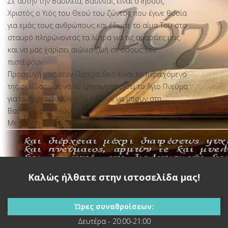
Σε αυτήν την Βασιλεία, Βασιλιάς είναι ο Ιησούς
Χριστός ο Υιός του Θεού του ζώντος που έγινε θυσία
για εμάς τους ανθρώπους και έδωσε το αίμα Του στο
σταυρό πληρώνοντας τα λύτρα για τις αμαρτίες μας
και να μας χαρίσει αιώνια ζωή σε όσους τον
πιστέψουν.
Προσευχή μας στον Πατέρα Θεό είναι το περιεχόμενο
της σελίδας μας να το χρησιμοποιήσει το Άγιο Πνεύμα
για σωτηρία ψυχών που θέλουν να μπουν στη
Βασιλεία του Θεού.
Με αγάπη Χριστού
Εκκλησία Παγκρατίου
Καλώς ήλθατε στην ιστοσελίδα μας!
Η ΑΓΙΑ ΓΡΑΦΗ
Ώρες συναθροίσεων:
Δευτέρα - 20:00-21:00