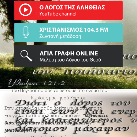
Αγαπητοί επισκέπτες της ιστοσελίδας της εκκλησίας
του Παγκρατίου σας χαιρετούμε στο όνομα του
ΡΑΔΙΟΦΩΝΙΚΟΣ ΣΤΑΘΜΟΣ
Κυρίους μας Ιησού Χριστού.
Στην ιστοσελίδα μας θα βρείτε μηνύματα από το
Ευαγγέλιο του Ιησού Χριστού που λέει
"Μετανοείτε
διότι επλησίασεν η Βασιλεία των ουρανών".
[Ματθαίος 4:17]