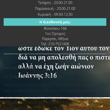
Τετάρτη - 20:00-21:00
Παρασκευή - 20:00-21:00
Κυριακή - 09:30-12:30
Η διεύθυνσή μας:
Φιλολάου 166
1ος Όροφος
Παγκράτι, Αθήνα
Τηλ: 210-7521408
ΠΡΌΣΦΑΤΑ ΆΡΘΡΑ
ΤΙ ΣΗΜΑΙΝΕΙ ΠΕΝΤΗΚΟΣΤΗ
Αρχικά, στην Παλαιά Διαθήκη, η Πεντηκοστή ήταν μία εκ των
τριών μεγάλων Ιουδαϊκών εορτών που εορταζόταν πενήντα
μέρες μετά το Ιουδαϊκό Πάσχα που ονομαζόταν και εορτή των
4
εβδομάδων, ή εορτή του θερισμού, ή ημέρα των απαρχών.
Στην Καινή Διαθήκη την ημέρα της Πεντηκοστής έγινε η έκχυση