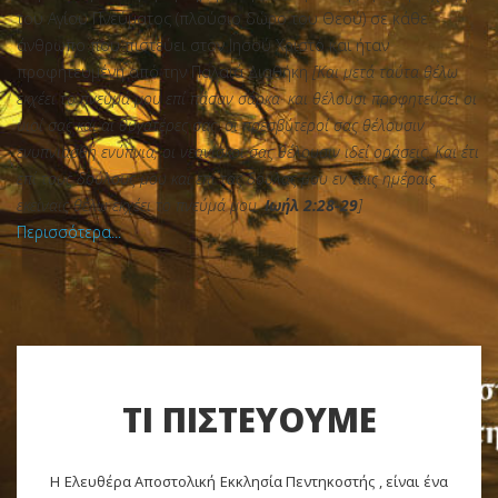
του Αγίου Πνεύματος (πλούσιο δώρο του Θεού) σε κάθε
άνθρωπο που πιστεύει στον Ιησού Χριστό και ήταν
προφητευμένη από την Παλαιά Διαθήκη
[Και μετά ταύτα θέλω
εκχέει το πνεύμά μου επί πάσαν σάρκα· και θέλουσι προφητεύσει οι
υιοί σας και αι θυγατέρες σας· οι πρεσβύτεροί σας θέλουσιν
ενυπνιασθή ενύπνια, οι νεανίσκοι σας θέλουσιν ιδεί οράσεις. Και έτι
επί τους δούλους μου και επί τας δούλας μου εν ταις ημέραις
εκείναις θέλω εκχέει το πνεύμά μου.
Ιωήλ 2:28-29
]
Περισσότερα...
ΤΙ ΠΙΣΤΕΥΟΥΜΕ
Η Ελευθέρα Αποστολική Εκκλησία Πεντηκοστής , είναι ένα