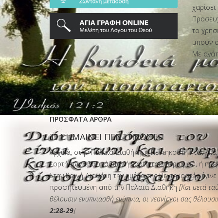
χαρίσει
Προσευχ
το χρησ
μπουν σ
Με αγάπ
ΠΡΌΣΦΑΤΑ ΆΡΘΡΑ
ΡΑΔΙΟΦΩΝΙΚΟΣ ΣΤΑΘΜΟΣ
ΤΙ ΣΗΜΑΙΝΕΙ ΠΕΝΤΗΚΟΣΤΗ
Αρχικά, στην Παλαιά Διαθήκη, η Πεντηκοστή ήταν μ
εορτή των εβδομάδων, ή εορτή του θερισμού, ή ημέ
Στην Καινή Διαθήκη την ημέρα της Πεντηκοστής έγιν
προφητευμένη από την Παλαιά Διαθήκη
[Και μετά τα
θέλουσιν ενυπνιασθή ενύπνια, οι νεανίσκοι σας θέλουσιν 
2:28-29
]