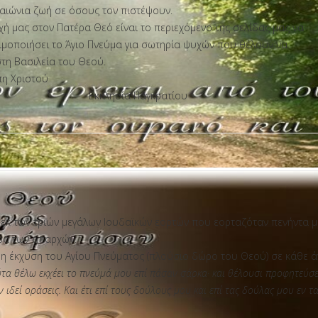
 αιώνια ζωή σε όσους τον πιστέψουν.
ή μας στον Πατέρα Θεό είναι το περιεχόμενο της σελίδας μας να
ιμοποιήσει το Άγιο Πνεύμα για σωτηρία ψυχών που θέλουν να
τη Βασιλεία του Θεού.
η Χριστού
Εκκλησία Παγκρατίου
ία εκ των τριών μεγάλων Ιουδαϊκών εορτών που εορταζόταν πενήντα 
ρα των απαρχών.
ε η έκχυση του Αγίου Πνεύματος (πλούσιο δώρο του Θεού) σε κάθε 
ύτα θέλω εκχέει το πνεύμά μου επί πάσαν σάρκα· και θέλουσι προφητεύσει
ιδεί οράσεις. Και έτι επί τους δούλους μου και επί τας δούλας μου εν τα