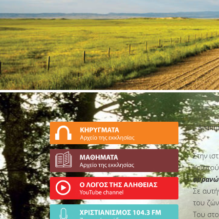
ΕΑΕΠ Παγκρατίου
Αγαπητ
Στην ισ
Χριστού
ουρανών
Σε αυτή
του ζών
Του στο