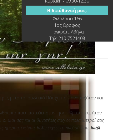
Κυριακή - 09:30-12:30
Η διεύθυνσή μας:
Φιλολάου 166
1ος Όροφος
Παγκράτι, Αθήνα
Τηλ: 210-7521408
μέρες μετά το Ιουδαϊκό Πάσχα που ονομαζόταν και
άνθρωπο που πιστεύει στον Ιησού Χριστό και ήταν
 οι υιοί σας και αι θυγατέρες σας· οι πρεσβύτεροί σας
ις ημέραις εκείναις θέλω εκχέει το πνεύμά μου.
Ιωήλ