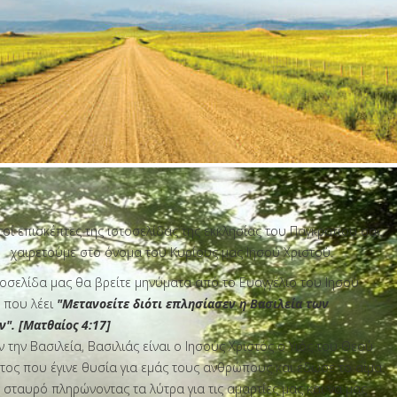
οί επισκέπτες της ιστοσελίδας της εκκλησίας του Παγκρατίου σας
χαιρετούμε στο όνομα του Κυρίους μας Ιησού Χριστού.
τοσελίδα μας θα βρείτε μηνύματα από το Ευαγγέλιο του Ιησού
 που λέει
"Μετανοείτε διότι επλησίασεν η Βασιλεία των
". [Ματθαίος 4:17]
ν την Βασιλεία, Βασιλιάς είναι ο Ιησούς Χριστός ο Υιός του Θεού
τος που έγινε θυσία για εμάς τους ανθρώπους και έδωσε το αίμα
 σταυρό πληρώνοντας τα λύτρα για τις αμαρτίες μας και να μας